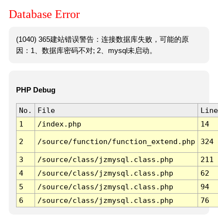
Database Error
(1040) 365建站错误警告：连接数据库失败，可能的原
因：1、数据库密码不对; 2、mysql未启动。
PHP Debug
No.
File
Line
1
/index.php
14
2
/source/function/function_extend.php
324
3
/source/class/jzmysql.class.php
211
4
/source/class/jzmysql.class.php
62
5
/source/class/jzmysql.class.php
94
6
/source/class/jzmysql.class.php
76