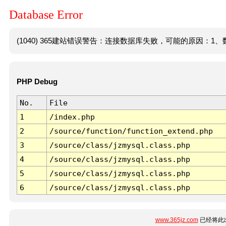
Database Error
(1040) 365建站错误警告：连接数据库失败，可能的原因：1、数
PHP Debug
No.
File
1
/index.php
2
/source/function/function_extend.php
3
/source/class/jzmysql.class.php
4
/source/class/jzmysql.class.php
5
/source/class/jzmysql.class.php
6
/source/class/jzmysql.class.php
www.365jz.com
已经将此