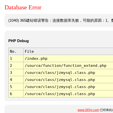
Database Error
(1040) 365建站错误警告：连接数据库失败，可能的原因：1、数
PHP Debug
No.
File
1
/index.php
2
/source/function/function_extend.php
3
/source/class/jzmysql.class.php
4
/source/class/jzmysql.class.php
5
/source/class/jzmysql.class.php
6
/source/class/jzmysql.class.php
www.365jz.com
已经将此