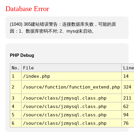
Database Error
(1040) 365建站错误警告：连接数据库失败，可能的原
因：1、数据库密码不对; 2、mysql未启动。
PHP Debug
No.
File
Line
1
/index.php
14
2
/source/function/function_extend.php
324
3
/source/class/jzmysql.class.php
211
4
/source/class/jzmysql.class.php
62
5
/source/class/jzmysql.class.php
94
6
/source/class/jzmysql.class.php
76