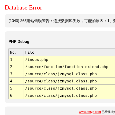
Database Error
(1040) 365建站错误警告：连接数据库失败，可能的原因：1、数
PHP Debug
No.
File
1
/index.php
2
/source/function/function_extend.php
3
/source/class/jzmysql.class.php
4
/source/class/jzmysql.class.php
5
/source/class/jzmysql.class.php
6
/source/class/jzmysql.class.php
www.365jz.com
已经将此