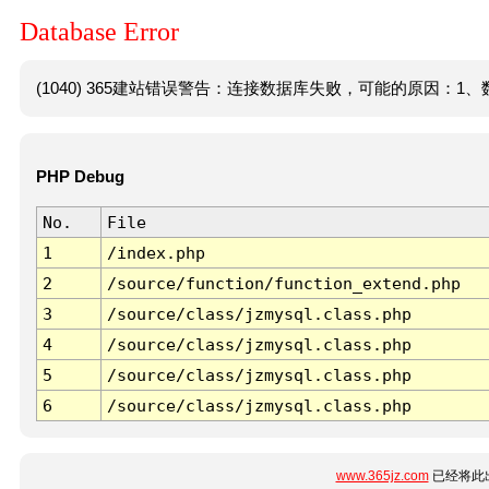
Database Error
(1040) 365建站错误警告：连接数据库失败，可能的原因：1、数
PHP Debug
No.
File
1
/index.php
2
/source/function/function_extend.php
3
/source/class/jzmysql.class.php
4
/source/class/jzmysql.class.php
5
/source/class/jzmysql.class.php
6
/source/class/jzmysql.class.php
www.365jz.com
已经将此