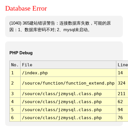
Database Error
(1040) 365建站错误警告：连接数据库失败，可能的原
因：1、数据库密码不对; 2、mysql未启动。
PHP Debug
No.
File
Line
1
/index.php
14
2
/source/function/function_extend.php
324
3
/source/class/jzmysql.class.php
211
4
/source/class/jzmysql.class.php
62
5
/source/class/jzmysql.class.php
94
6
/source/class/jzmysql.class.php
76