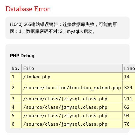
Database Error
(1040) 365建站错误警告：连接数据库失败，可能的原
因：1、数据库密码不对; 2、mysql未启动。
PHP Debug
No.
File
Line
1
/index.php
14
2
/source/function/function_extend.php
324
3
/source/class/jzmysql.class.php
211
4
/source/class/jzmysql.class.php
62
5
/source/class/jzmysql.class.php
94
6
/source/class/jzmysql.class.php
76