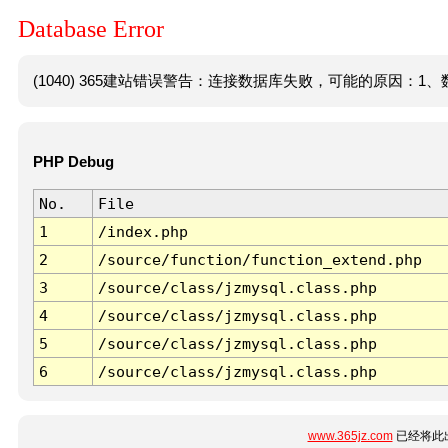
Database Error
(1040) 365建站错误警告：连接数据库失败，可能的原因：1、数
PHP Debug
No.
File
1
/index.php
2
/source/function/function_extend.php
3
/source/class/jzmysql.class.php
4
/source/class/jzmysql.class.php
5
/source/class/jzmysql.class.php
6
/source/class/jzmysql.class.php
www.365jz.com
已经将此