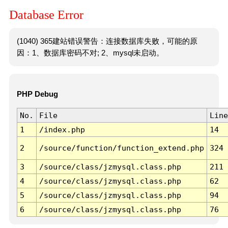
Database Error
(1040) 365建站错误警告：连接数据库失败，可能的原
因：1、数据库密码不对; 2、mysql未启动。
PHP Debug
No.
File
Line
1
/index.php
14
2
/source/function/function_extend.php
324
3
/source/class/jzmysql.class.php
211
4
/source/class/jzmysql.class.php
62
5
/source/class/jzmysql.class.php
94
6
/source/class/jzmysql.class.php
76