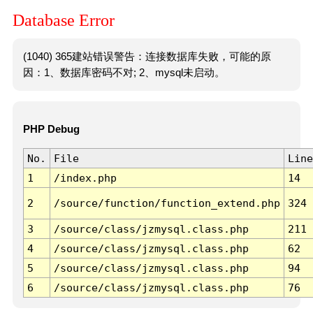
Database Error
(1040) 365建站错误警告：连接数据库失败，可能的原
因：1、数据库密码不对; 2、mysql未启动。
PHP Debug
No.
File
Line
1
/index.php
14
2
/source/function/function_extend.php
324
3
/source/class/jzmysql.class.php
211
4
/source/class/jzmysql.class.php
62
5
/source/class/jzmysql.class.php
94
6
/source/class/jzmysql.class.php
76