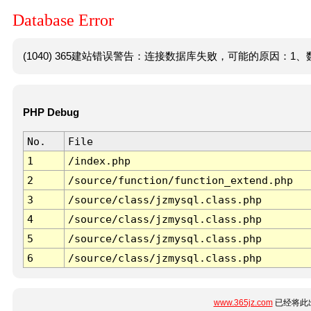
Database Error
(1040) 365建站错误警告：连接数据库失败，可能的原因：1、数
PHP Debug
No.
File
1
/index.php
2
/source/function/function_extend.php
3
/source/class/jzmysql.class.php
4
/source/class/jzmysql.class.php
5
/source/class/jzmysql.class.php
6
/source/class/jzmysql.class.php
www.365jz.com
已经将此