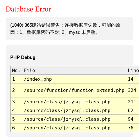
Database Error
(1040) 365建站错误警告：连接数据库失败，可能的原
因：1、数据库密码不对; 2、mysql未启动。
PHP Debug
No.
File
Line
1
/index.php
14
2
/source/function/function_extend.php
324
3
/source/class/jzmysql.class.php
211
4
/source/class/jzmysql.class.php
62
5
/source/class/jzmysql.class.php
94
6
/source/class/jzmysql.class.php
76