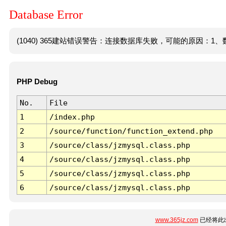
Database Error
(1040) 365建站错误警告：连接数据库失败，可能的原因：1、数
PHP Debug
No.
File
1
/index.php
2
/source/function/function_extend.php
3
/source/class/jzmysql.class.php
4
/source/class/jzmysql.class.php
5
/source/class/jzmysql.class.php
6
/source/class/jzmysql.class.php
www.365jz.com
已经将此