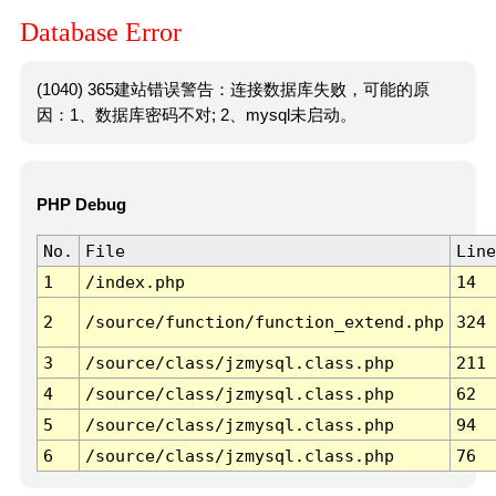
Database Error
(1040) 365建站错误警告：连接数据库失败，可能的原
因：1、数据库密码不对; 2、mysql未启动。
PHP Debug
No.
File
Line
1
/index.php
14
2
/source/function/function_extend.php
324
3
/source/class/jzmysql.class.php
211
4
/source/class/jzmysql.class.php
62
5
/source/class/jzmysql.class.php
94
6
/source/class/jzmysql.class.php
76