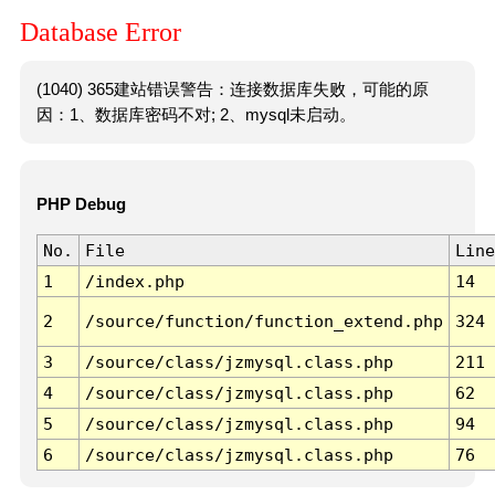
Database Error
(1040) 365建站错误警告：连接数据库失败，可能的原
因：1、数据库密码不对; 2、mysql未启动。
PHP Debug
No.
File
Line
1
/index.php
14
2
/source/function/function_extend.php
324
3
/source/class/jzmysql.class.php
211
4
/source/class/jzmysql.class.php
62
5
/source/class/jzmysql.class.php
94
6
/source/class/jzmysql.class.php
76