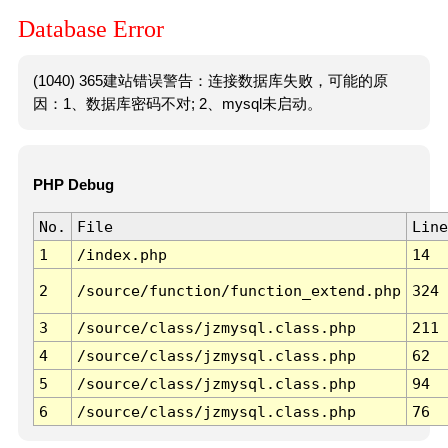
Database Error
(1040) 365建站错误警告：连接数据库失败，可能的原
因：1、数据库密码不对; 2、mysql未启动。
PHP Debug
No.
File
Line
1
/index.php
14
2
/source/function/function_extend.php
324
3
/source/class/jzmysql.class.php
211
4
/source/class/jzmysql.class.php
62
5
/source/class/jzmysql.class.php
94
6
/source/class/jzmysql.class.php
76