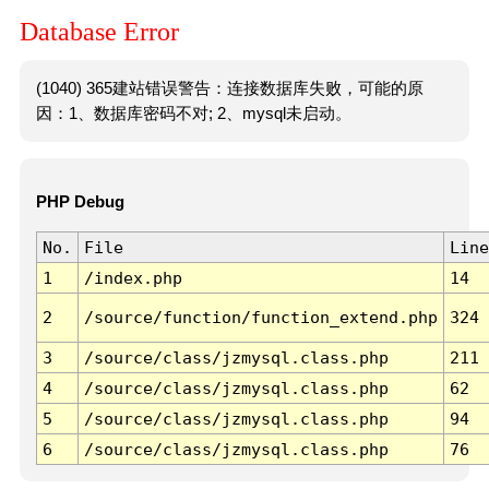
Database Error
(1040) 365建站错误警告：连接数据库失败，可能的原
因：1、数据库密码不对; 2、mysql未启动。
PHP Debug
No.
File
Line
1
/index.php
14
2
/source/function/function_extend.php
324
3
/source/class/jzmysql.class.php
211
4
/source/class/jzmysql.class.php
62
5
/source/class/jzmysql.class.php
94
6
/source/class/jzmysql.class.php
76