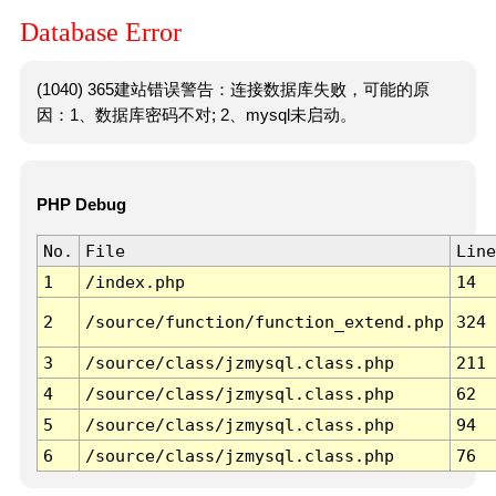
Database Error
(1040) 365建站错误警告：连接数据库失败，可能的原
因：1、数据库密码不对; 2、mysql未启动。
PHP Debug
No.
File
Line
1
/index.php
14
2
/source/function/function_extend.php
324
3
/source/class/jzmysql.class.php
211
4
/source/class/jzmysql.class.php
62
5
/source/class/jzmysql.class.php
94
6
/source/class/jzmysql.class.php
76