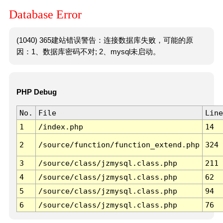
Database Error
(1040) 365建站错误警告：连接数据库失败，可能的原
因：1、数据库密码不对; 2、mysql未启动。
PHP Debug
No.
File
Line
1
/index.php
14
2
/source/function/function_extend.php
324
3
/source/class/jzmysql.class.php
211
4
/source/class/jzmysql.class.php
62
5
/source/class/jzmysql.class.php
94
6
/source/class/jzmysql.class.php
76