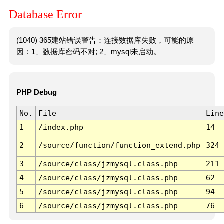
Database Error
(1040) 365建站错误警告：连接数据库失败，可能的原
因：1、数据库密码不对; 2、mysql未启动。
PHP Debug
No.
File
Line
1
/index.php
14
2
/source/function/function_extend.php
324
3
/source/class/jzmysql.class.php
211
4
/source/class/jzmysql.class.php
62
5
/source/class/jzmysql.class.php
94
6
/source/class/jzmysql.class.php
76