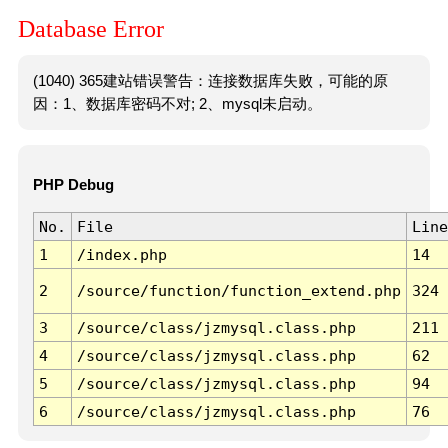
Database Error
(1040) 365建站错误警告：连接数据库失败，可能的原
因：1、数据库密码不对; 2、mysql未启动。
PHP Debug
No.
File
Line
1
/index.php
14
2
/source/function/function_extend.php
324
3
/source/class/jzmysql.class.php
211
4
/source/class/jzmysql.class.php
62
5
/source/class/jzmysql.class.php
94
6
/source/class/jzmysql.class.php
76