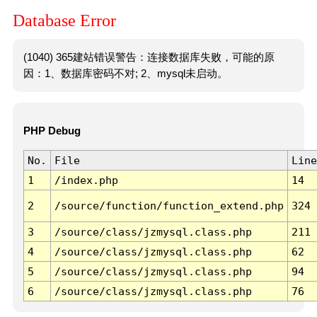
Database Error
(1040) 365建站错误警告：连接数据库失败，可能的原
因：1、数据库密码不对; 2、mysql未启动。
PHP Debug
No.
File
Line
1
/index.php
14
2
/source/function/function_extend.php
324
3
/source/class/jzmysql.class.php
211
4
/source/class/jzmysql.class.php
62
5
/source/class/jzmysql.class.php
94
6
/source/class/jzmysql.class.php
76