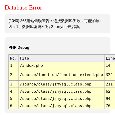
Database Error
(1040) 365建站错误警告：连接数据库失败，可能的原
因：1、数据库密码不对; 2、mysql未启动。
PHP Debug
No.
File
Line
1
/index.php
14
2
/source/function/function_extend.php
324
3
/source/class/jzmysql.class.php
211
4
/source/class/jzmysql.class.php
62
5
/source/class/jzmysql.class.php
94
6
/source/class/jzmysql.class.php
76