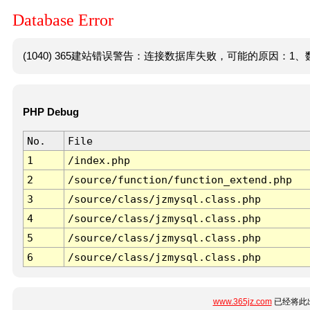
Database Error
(1040) 365建站错误警告：连接数据库失败，可能的原因：1、数
PHP Debug
No.
File
1
/index.php
2
/source/function/function_extend.php
3
/source/class/jzmysql.class.php
4
/source/class/jzmysql.class.php
5
/source/class/jzmysql.class.php
6
/source/class/jzmysql.class.php
www.365jz.com
已经将此