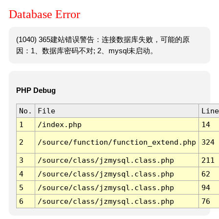
Database Error
(1040) 365建站错误警告：连接数据库失败，可能的原
因：1、数据库密码不对; 2、mysql未启动。
PHP Debug
No.
File
Line
1
/index.php
14
2
/source/function/function_extend.php
324
3
/source/class/jzmysql.class.php
211
4
/source/class/jzmysql.class.php
62
5
/source/class/jzmysql.class.php
94
6
/source/class/jzmysql.class.php
76