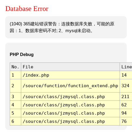
Database Error
(1040) 365建站错误警告：连接数据库失败，可能的原
因：1、数据库密码不对; 2、mysql未启动。
PHP Debug
No.
File
Line
1
/index.php
14
2
/source/function/function_extend.php
324
3
/source/class/jzmysql.class.php
211
4
/source/class/jzmysql.class.php
62
5
/source/class/jzmysql.class.php
94
6
/source/class/jzmysql.class.php
76