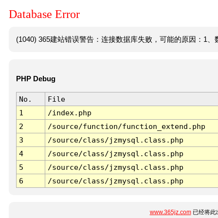
Database Error
(1040) 365建站错误警告：连接数据库失败，可能的原因：1、数
PHP Debug
No.
File
1
/index.php
2
/source/function/function_extend.php
3
/source/class/jzmysql.class.php
4
/source/class/jzmysql.class.php
5
/source/class/jzmysql.class.php
6
/source/class/jzmysql.class.php
www.365jz.com
已经将此