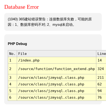
Database Error
(1040) 365建站错误警告：连接数据库失败，可能的原
因：1、数据库密码不对; 2、mysql未启动。
PHP Debug
No.
File
Line
1
/index.php
14
2
/source/function/function_extend.php
324
3
/source/class/jzmysql.class.php
211
4
/source/class/jzmysql.class.php
62
5
/source/class/jzmysql.class.php
94
6
/source/class/jzmysql.class.php
76