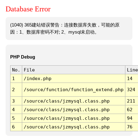
Database Error
(1040) 365建站错误警告：连接数据库失败，可能的原
因：1、数据库密码不对; 2、mysql未启动。
PHP Debug
No.
File
Line
1
/index.php
14
2
/source/function/function_extend.php
324
3
/source/class/jzmysql.class.php
211
4
/source/class/jzmysql.class.php
62
5
/source/class/jzmysql.class.php
94
6
/source/class/jzmysql.class.php
76