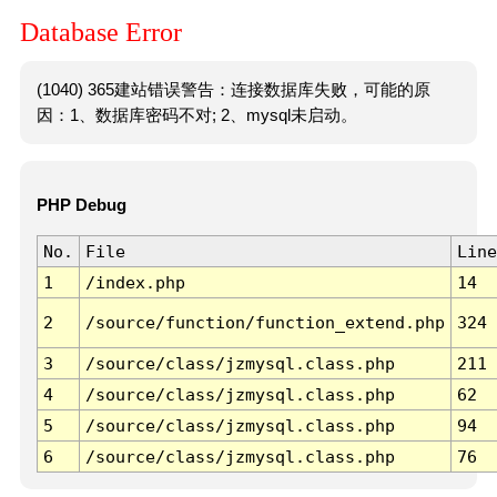
Database Error
(1040) 365建站错误警告：连接数据库失败，可能的原
因：1、数据库密码不对; 2、mysql未启动。
PHP Debug
No.
File
Line
1
/index.php
14
2
/source/function/function_extend.php
324
3
/source/class/jzmysql.class.php
211
4
/source/class/jzmysql.class.php
62
5
/source/class/jzmysql.class.php
94
6
/source/class/jzmysql.class.php
76