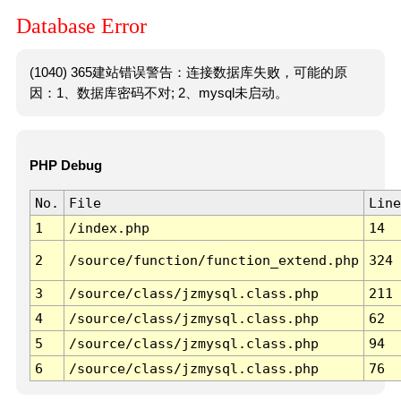
Database Error
(1040) 365建站错误警告：连接数据库失败，可能的原
因：1、数据库密码不对; 2、mysql未启动。
PHP Debug
No.
File
Line
1
/index.php
14
2
/source/function/function_extend.php
324
3
/source/class/jzmysql.class.php
211
4
/source/class/jzmysql.class.php
62
5
/source/class/jzmysql.class.php
94
6
/source/class/jzmysql.class.php
76