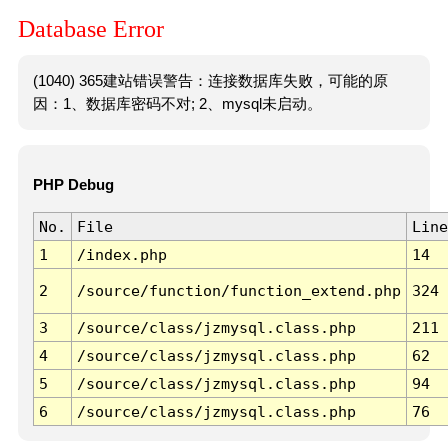
Database Error
(1040) 365建站错误警告：连接数据库失败，可能的原
因：1、数据库密码不对; 2、mysql未启动。
PHP Debug
No.
File
Line
1
/index.php
14
2
/source/function/function_extend.php
324
3
/source/class/jzmysql.class.php
211
4
/source/class/jzmysql.class.php
62
5
/source/class/jzmysql.class.php
94
6
/source/class/jzmysql.class.php
76